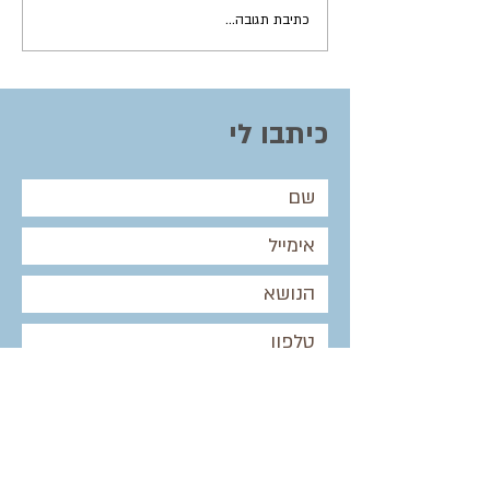
גם ירוק וגם צונן - מתכון
כתיבת תגובה...
למרק מלפפונים מרענן
כיתבו לי