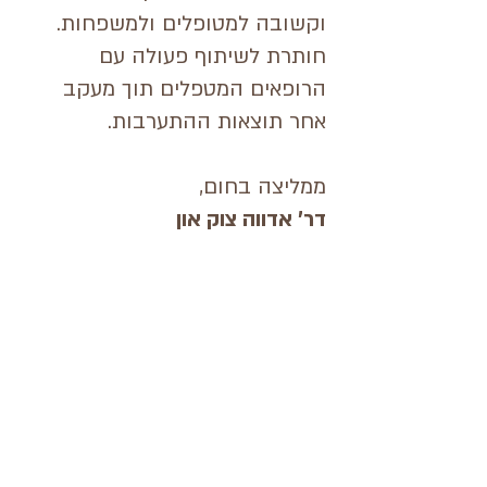
וקשובה למטופלים ולמשפחות.
חותרת לשיתוף פעולה עם
הרופאים המטפלים תוך מעקב
אחר תוצאות ההתערבות.
ממליצה בחום,
דר' אדווה צוק און
מומחית ברפואת המשפחה
ובגריאטריה
הגענו אליך בהמלצה חמה של
חברים קרובים, לאחר שבבדיקות
דם שנעשו לאשתי, נמצאו מספר