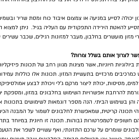
יכולה לסייע במניעה או צמצום איבוד כוח ומסת שריר ובשמיר
סייע להאטת הירידה התפקודית עם העליה בגיל.  ניתן למצוא ה
רי מזון מועשרים בחלבון, מעבר למזונות רגילים, שכבר עשירים י
שר לצרוך אותם בשלל צורות?
יולוגיות חיוניות, אשר מציגות מגוון רחב של תכונות פיזיקליות 
כיבים מרכזיים בתעשיית המזון. תכונות אלו כוללות עמידות 
ים, מסיסות, יכולת ליצור מרקם ג'לי ויכולת לבצע אמולסיפיקצי
רמת להרחבת אפשרויות השימוש בחלבונים במזון, ומספקת ית
 והן בשימוש הביתי. הנה מספר דוגמאות לשימושים בתכונות א
הי תכונה קריטית, שמאפשרת לחלבונים לשמור על המבנה הכימי
חשופים לטמפרטורות גבוהות. תכונה זו חיונית במיוחד בתהלי
לבונים שומרים על ערכם התזונתי, ואף עשויים לשפר את הטע