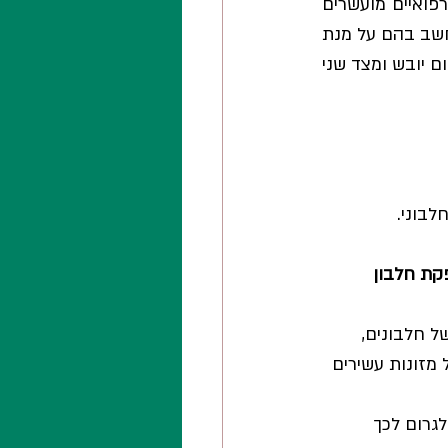
שונות – על בסיס סוגי חלבונים שונים - חלבי, סויה, אפונה. בנוסף, קיימים משקאות רפואיים מועשרים 
בחלבון. כאשר מחפשים מוצרים מותאמים לגיל השלישי יש מספר גורמים שכדאי להתחשב בהם על מנת 
להבטיח היענות טובה וצריכה בטוחה : איכות תזונתית גבוהה, מרקם קל ללעיסה, מינימום יובש ומצד שני 
בוני.  
קת חלבון 
ל חלבונים, 
 מזונות עשירים 
לגרום לכך 