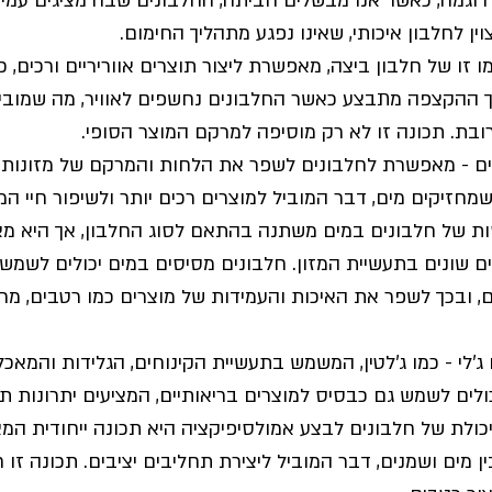
דוגמה, כאשר אנו מבשלים חביתה, החלבונים שבה מציגים עמיד
ין לחלבון איכותי, שאינו נפגע מתהליך החימום.
 זו של חלבון ביצה, מאפשרת ליצור תוצרים אווריריים ורכים, כ
ך ההקצפה מתבצע כאשר החלבונים נחשפים לאוויר, מה שמוביל
ובת. תכונה זו לא רק מוסיפה למרקם המוצר הסופי.
ם - מאפשרת לחלבונים לשפר את הלחות והמרקם של מזונות. ח
חזיקים מים, דבר המוביל למוצרים רכים יותר ולשיפור חיי המ
ות של חלבונים במים משתנה בהתאם לסוג החלבון, אך היא מ
 שונים בתעשיית המזון. חלבונים מסיסים במים יכולים לשמש 
, ובכך לשפר את האיכות והעמידות של מוצרים כמו רטבים, מר
ג'לי - כמו ג'לטין, המשמש בתעשיית הקינוחים, הגלידות והמאכל
כולים לשמש גם כבסיס למוצרים בריאותיים, המציעים יתרונות תז
יכולת של חלבונים לבצע אמולסיפיקציה היא תכונה ייחודית ה
 מים ושמנים, דבר המוביל ליצירת תחליבים יציבים. תכונה זו ח