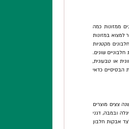
למרות שימושיהם הרבים בתעשייה, מבחינת הבריאות שלנו עדיף לצרוך את החלבונים ממזונות כמה 
שפחות מעובדים ועם נציגות מכובדת מן הצומח: פירות, ירקות, קטניות. חלבונים אפשר למצוא במזונות 
מהחי כמו : ביצים, חלב, גבינות, יוגורטים, בשר, עוף ודגים. מן הצומח אפשר לקבל חלבונים מקטניות 
שונות (עדשים, שעועית יבשה ועוד), טופו, אגוזים ושקדים. כדאי לשלב מזונות ממקורות חלבוניים שונים. 
חשוב לדעת – בהחלט ניתן להבטיח צריכת חלבון מספקת, גם כאשר התזונה צמחונית או טבעונית, 
זאת עם תפריט מותאם כמובן. כאשר יש קושי להגיע לצריכת חלבון מספקת מהמזונות הבסיסיים כדאי 
קיים מגוון רחב מאוד של מוצרים מועשרים בחלבון, כמעט בכל קטגורית מזון, ובכל שנה צצים מוצרים 
נוספים על המדף: יוגורטים, משקאות שונים, חטיפים אישיים, חטיפים מלוחים כמו בייגלה ובמבה, דגני 
בוקר, מוצרי מאפה שונים, תערובות להכנת דייסות, פנקייקים, עוגיות ועוגות. כל זאת לצד אבקות חלבון 