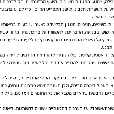
ילה,  יימנעו ממזונות חשובים. היעוץ התזונתי יתייחס לדרכים 
ץ על העשרות חלבוניות של התפריט הקיים,  כדי לסייע בהבטח
צבים כאלה.
ות בשיניים, חניכיים, מנגנון הבליעה): כאשר יש בעיות בריאותיו
 קושי בבליעה, הדבר יכול להקשות על צריכת מזון מגוון ועשיר
להמליץ על מאכלים/מתכונים במרקמים קלים ללעיסה/בליעה ובכ
תפגע.
ל:  דיאטנית קלינית יכולה לעזור לזהות את הגורמים לירידה ב
ת אישית שמטרתה להחזיר את המשקל לאיזון תוך שמירה על צר
ת: כאשר אדם חווה ירידה בתפקוד הפיזי או בניידות, זה יכול ל
או לאכול בצורה סדירה, ולכן חשוב למצוא פתרונות נוחים, כמו 
יכולים להבטיח שהאדם מקבל את כל החומרים המזינים, כולל חלב
ת/אשפוז: אז הצרכים התזונתיים עשויים להשתנות. דיאטנית ק