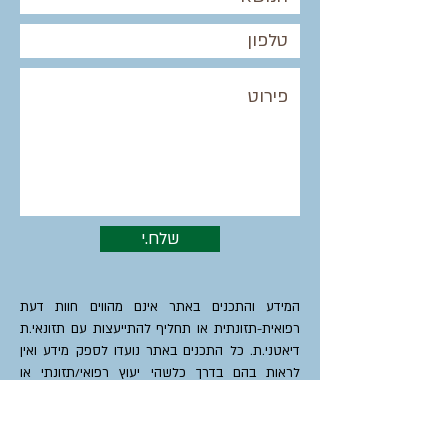
שלח.י
המידע והתכנים באתר אינם מהווים חוות דעת
רפואית-תזונתית או תחליף להתייעצות עם תזונאי.ת
דיאטני.ת. כל התכנים באתר נועדו לספק מידע ואין
לראות בהם בדרך כלשהי יעוץ רפואי/תזונתי או
המלצה לטיפול ו/או תחליף לטיפול. להתאמה אישית
ולקבלת טיפול תזונתי יש לפנות לתזונאי.ת דיאטנ.ית.