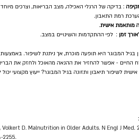
קיפה 
: בדיקה של הרגלי האכילה, מצב הבריאות, וצרכים מיוחדי
רכת רמת התאבון. 
ה מותאמת אישית
.
ורך זמן 
:  לפי ההתקדמות והשינויים במצב.
ן בגיל המבוגר היא תופעה מוכרת, אך ניתנת לשיפור. באמצעות
ח החיים - אפשר להחזיר את ההנאה מהאוכל ולחזק את הבריא
שית לשיפור תיאבון ותזונה בגיל המבוגר? ייעוץ מקצועי יכול
, Volkert D. Malnutrition in Older Adults. N Engl J Med. 
4-2255.