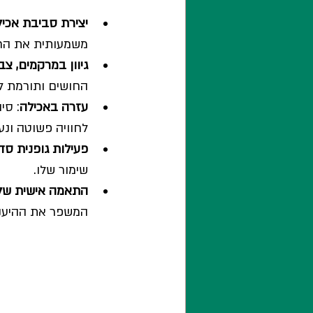
יצירת סביבת אכיל
משמעותית את הח
גיוון במרקמים, צב
החושים ותורמת לע
עזרה באכילה
: סי
לחוויה פשוטה ונעי
פעילות גופנית סד
שימור שלו.
התאמה אישית של 
המשפר את ההיענו