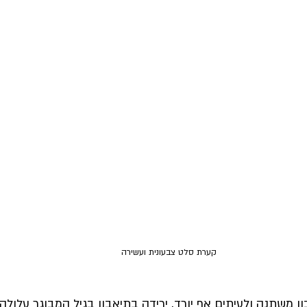
קערת סלט צבעונית ועשירה 
ון משתנה ולעיתים אף יורד. ירידה בתיאבון בגיל המבוגר עלולה