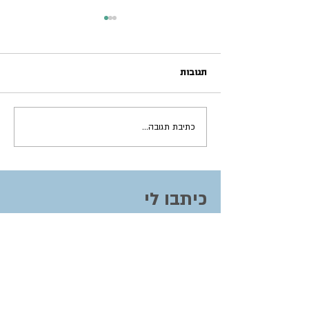
תגובות
אי ביטחון תזונתי בזיקנה
כתיבת תגובה...
כיתבו לי