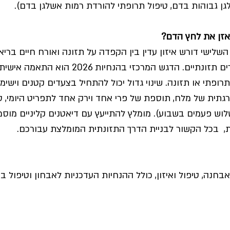
לגן גבוהות בדם, טיפול תרופתי להורדת רמות אשלגן בדם).
לאזן את לחץ הדם?
השלישי דורש איזון עדין בין הקפדה על תזונה ואורח חיים בריא
איכות חיים ומניעת חסרים תזונתיים. הדגש המרכזי בהנ
תרופתי או תזונה. שינוי גדול יכול להתחיל בצעדים קטנים וישימים
תית של מלח, תוספת של פרי אחד וירק אחד לתפריט היומי, ס
וש פעמים בשבוע). מומלץ להתייעץ עם דיאטנים קליניים מוסמ
,  בכל הקשור לבניית הדרך התזונתית המומלצת עבורכם.
חנה, טיפול ואיזון, כולל ההנחיות העדכניות לאבחון וטיפול במב