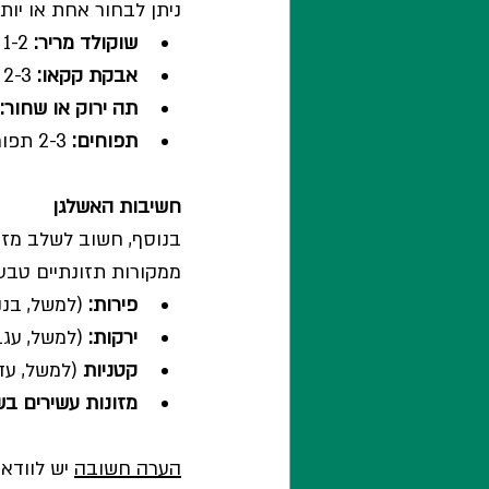
ניתן לבחור אחת או יות
שוקולד מריר:
 1-2 מנות (כ-56 גרם) של שוקולד המכיל 75% קקאו.
אבקת קקאו:
 2-3 כפות (כ-18 גרם).
תה ירוק או שחור:
תפוחים:
 2-3 תפוחים בינוניים (כ-340 גרם).
חשיבות האשלגן
בנוסף, חשוב לשלב מזו
ממקורות תזונתיים טבעיי
פירות:
 (למשל, בננ
ירקות:
 (למשל, עגב
קטניות 
(למשל, עד
מזונות עשירים בש
הערה חשובה
 יש לוודא