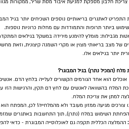
ריכת חלבון מספקת למניעת איבוד מסת שריר, ממקורות מגוונ
תפריט לאתגרים בריאותיים נוספים השכיחים יותר בגיל המבוג
ימוש ביותר תרופות והתמודדות עם מחלות כרוניות נוספות.
טות מגבילות: מומלץ להימנע מירידה במשקל בגילאים המתקדמי
רים של מצב בריאותי מצוין או מקרי השמנה קיצונית, וזאת מחש
ית יותר בגילאים אלו.
 מלח (המכיל נתרן) בגיל המבוגר?
 אוכלים הוא אחד הגורמים הקשורים לעלייה בלחץ הדם. אנשים
כת המלח בהשוואה לאנשים עם לחץ דם תקין, והרגישות הזו עו
לצה למתן את צריכת המלח. 
נו צורכים מגיעה ממזון מעובד ולא מהמלחייה! לכן, המפתח הוא
- הפחתת השימוש במלח (נתרן), תוך התחשבות באתגרים שמזמן 
 ההמלצה הכללית תקפה גם לאוכלוסייה המבוגרת - כדאי להפח