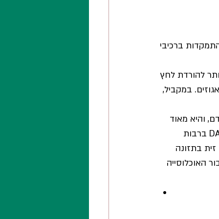
 ולא על התמקדות ברכיבי 
קות ביותר להורדת לחץ 
גוזים. במקביל, 
, והיא מאוד 
רלוונטית ומעשית לאוכלוסייה בישראל. התזונה הים תיכונית דומה לדיאטת ה-DASH ברבות 
ית בתזונה 
ור האוכלוסייה 