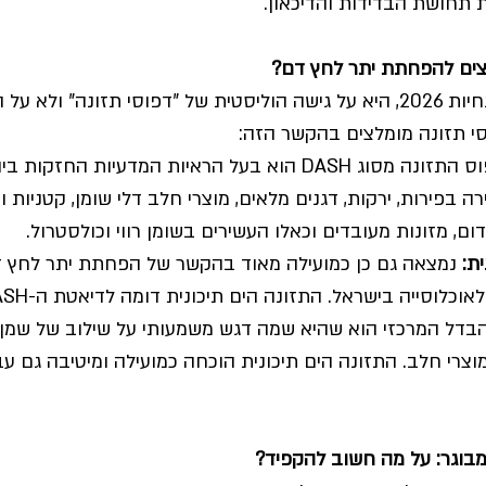
חושת הבדידות והדיכאון.
לצים להפחתת יתר לחץ דם?
ההמלצה כיום, על פי הנחיות 2026, היא על גישה הוליסטית של "דפוסי תזונה"
סי תזונה מומלצים בהקשר הזה:
 דפוס התזונה מסוג DASH הוא בעל הראיות המדעיות החז
ה בפירות, ירקות, דגנים מלאים, מוצרי חלב דלי שומן, קטניות וא
ם, מזונות מעובדים וכאלו העשירים בשומן רווי וכולסטרול.
ת:
 נמצאה גם כן כמועילה מאוד בהקשר של הפחתת יתר לחץ דם
בדל המרכזי הוא שהיא שמה דגש משמעותי על שילוב של שמן ז
וצרי חלב. התזונה הים תיכונית הוכחה כמועילה ומיטיבה גם עב
מבוגר: על מה חשוב להקפיד?