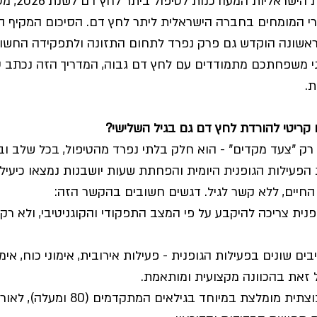
השבוע פורסמו ההנחי
ירי המומחים בחברה הישראלית ליתר לחץ דם. הסיכום המקיף ה
לראשונה הוקדש גם פרק נפרד לתחום התזונה ולתפקידה החשוב
 משפחתכם מתמודדים עם לחץ דם גבוה, המדריך הזה נכתב עב
ת.
 קריטי להורדת לחץ דם גם בגיל השלישי?
ו רק "צעד מקדים" - הוא חלק בלתי נפרד מהטיפול, בכל שלב ובכ
 הפעילות הגופנית היומית והפחתת שעות יושבנות נמצאו כיעי
החיים, ללא קשר לגיל. דגשים חשובים בהקשר הזה:
נית צריכה להיקבע על פי המצב התפקודי והקוגניטיבי, ולא רק ל
ם שונים בפעילות הגופנית - פעילות אירובית, אימוני כוח, אימו
כל זאת בהכוונה מקצועית ומותאמת. 
פעילות גופנית קבוצתית מומלצת במיוחד בגילאים המ