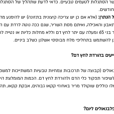
ר הסתגלות לטעמים טבעיים. כדאי לדעת שתהליך של הסתגלו
חודשים.
הנתרן:
 (אלא אם כן יש צריכה קיצונית בתזונה) יש להימנע מה
תאבון והאכילה, ואיתם מסת השריר, שגם ככה נוטה לרדת עם העל
 עבור בני 65 ומעלה עם יתר לחץ דם וללא מחלות כליות או נטייה 
תן להשתמש בתחליפי מלח מבוססי אשלגן כשלב ביניים.
ייעים בהורדת לחץ דם?
אולים (קבוצה של תרכובות צמחיות טבעיות המשתייכות למשפ
לשיפור תפקוד כלי הדם ולהורדת לחץ דם. הכמות המומלצת היו
ות אלו כוללים שוקולד מריר באחוזי קקאו גבוהים, אבקת קקאו, תה 