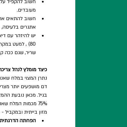
חשוב להקפיד על צ
מעובדים.
חשוב להתאים את ה
אתגרים בלעיסה, ש
יש להיזהר עם דיא
80) , למעט במק
שריר, שגם ככה קור
כיצד מומלץ לנהל צריכת
נתרן המצוי במלח שאנו
דם מושפעים יותר מצרי
בגיל. מכאן נובעת ההמ
75% מכמות המלח שא
מזון בייתית ובמקביל 
הפחתה הדרגתית: