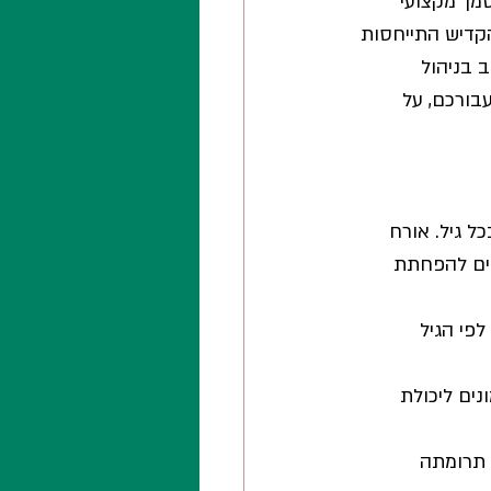
ות הישראליות המעודכנות לטיפול ביתר לחץ דם לשנת 2026, מסמך מקצועי 
קדיש התייחסות 
 בניהול 
ורכם, על 
ל גיל. אורח 
לים להפחתת 
פי הגיל 
נים ליכולת 
תקדמים (80 ומעלה), לאור תרומתה 